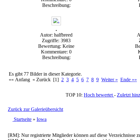
Beschreibung:
.
Autor: halfbreed
A
Zugriffe: 3983
Bewertung: Keine
Be
Kommentare: 0
Beschreibung:
Es gibt 77 Bilder in dieser Kategorie.
«« Anfang « Zurück [1]
2
3
4
5
6
7
8
9
Weiter »
Ende »»
TOP 10:
Hoch bewertet
-
Zuletzt h
Zurück zur Galerieübersicht
Startseite
»
Iowa
[RM]: Nur registrierte Mitglieder können auf diese Verzeichnisse z