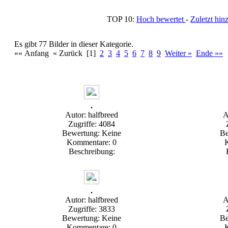
TOP 10:
Hoch bewertet
-
Zuletzt h
Es gibt 77 Bilder in dieser Kategorie.
«« Anfang « Zurück [1]
2
3
4
5
6
7
8
9
Weiter »
Ende »»
.
Autor: halfbreed
A
Zugriffe: 4084
Bewertung: Keine
Be
Kommentare: 0
Beschreibung:
.
Autor: halfbreed
A
Zugriffe: 3833
Bewertung: Keine
Be
Kommentare: 0