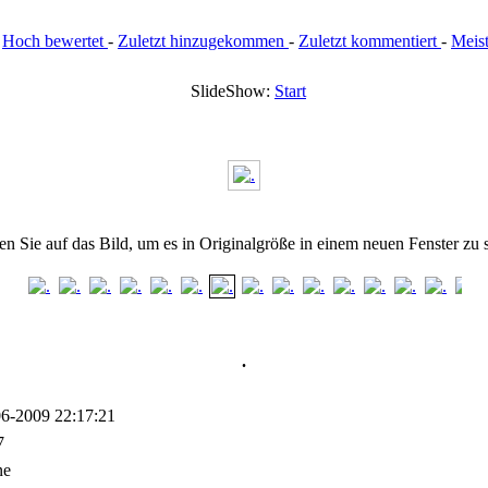
:
Hoch bewertet
-
Zuletzt hinzugekommen
-
Zuletzt kommentiert
-
Meis
SlideShow:
Start
en Sie auf das Bild, um es in Originalgröße in einem neuen Fenster zu 
.
6-2009 22:17:21
7
ne